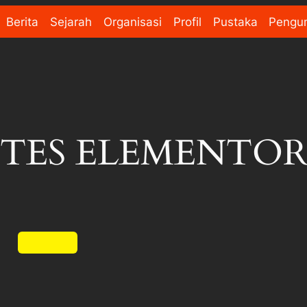
Berita
Sejarah
Organisasi
Profil
Pustaka
Pengu
TES ELEMENTO