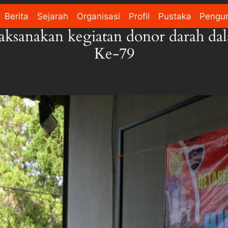
Berita
Sejarah
Organisasi
Profil
Pustaka
Pengu
laksanakan kegiatan donor darah 
Ke-79