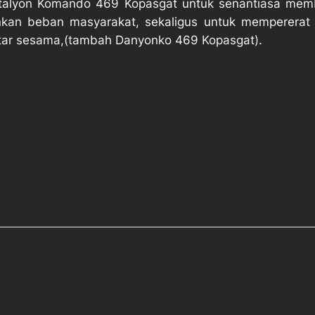
atalyon Komando 469 Kopasgat untuk senantiasa memb
an beban masyarakat, sekaligus untuk mempererat t
ntar sesama,(tambah Danyonko 469 Kopasgat).