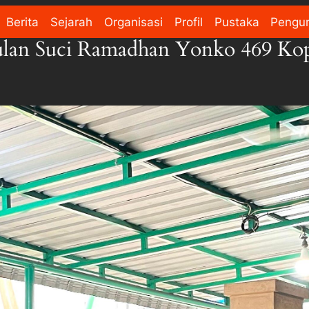
Berita
Sejarah
Organisasi
Profil
Pustaka
Pengu
lan Suci Ramadhan Yonko 469 Kopa