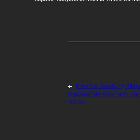
←
Previous:
Sambung Silatu
Kopasgat Melaksanakan Anj
TNI AU