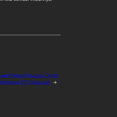
at Peringati Nuzulul Quran
Denhanud 477 Kopasgat
→