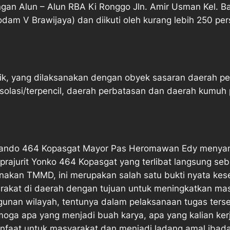
ngan Alun – Alun RBA Ki Ronggo Jln. Amir Usman Kel. 
dam V Brawijaya) dan diikuti oleh kurang lebih 250 perso
k, yang dilaksanakan dengan obyek sasaran daerah p
risolasi/terpencil, daerah perbatasan dan daerah kumuh 
mando 464 Kopasgat Mayor Pas Heromawan Edy menyam
 prajurit Yonko 464 Kopasgat yang terlibat langsung se
nakan TMMD, ini merupakan salah satu bukti nyata ke
arakat di daerah dengan tujuan untuk meningkatkan m
unan wilayah, tentunya dalam pelaksanaan tugas ters
emoga apa yang menjadi buah karya, apa yang kalian ke
faat untuk masyarakat dan menjadi ladang amal ibada