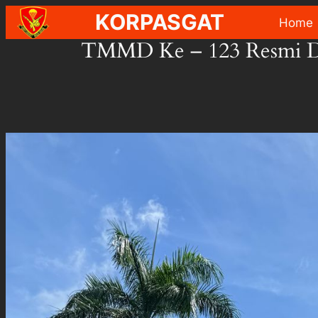
Skip
KORPASGAT
Home
to
TMMD Ke – 123 Resmi Di
content