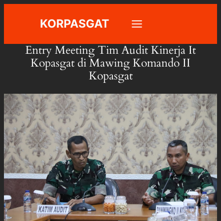
Skip
KORPASGAT
to
content
Entry Meeting Tim Audit Kinerja It
Kopasgat di Mawing Komando II
Kopasgat