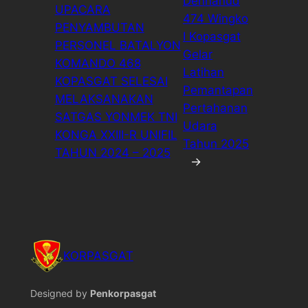
Denhanud
UPACARA
474 Wingko
PENYAMBUTAN
I Kopasgat
PERSONEL BATALYON
Gelar
KOMANDO 468
Latihan
KOPASGAT SELESAI
Pemantapan
MELAKSANAKAN
Pertahanan
SATGAS YONMEK TNI
Udara
KONGA XXIII-R UNIFIL
Tahun 2025
TAHUN 2024 – 2025
→
KORPASGAT
Designed by
Penkorpasgat