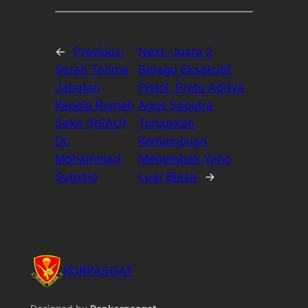
←
Previous:
Next:
Juara 2
Serah Terima
Beregu Eksekutif
Jabatan
Pistol, Pratu Aditya
Kepala Rumah
Agus Saputra
Sakit (RSAU)
Tunjukkan
Dr.
Kemampuan
Mohammad
Menembak Yang
Sutomo
Luar Biasa
→
KORPASGAT