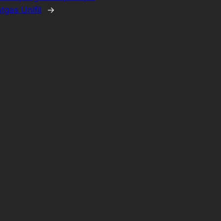
gas Unifil
→