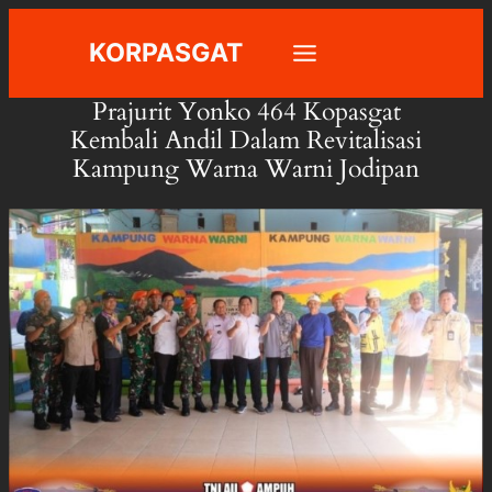
Skip
KORPASGAT
to
content
Prajurit Yonko 464 Kopasgat
Kembali Andil Dalam Revitalisasi
Kampung Warna Warni Jodipan