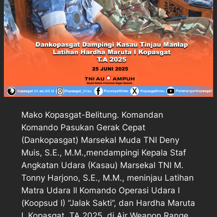
Mako Kopasgat-Belitung. Komandan
Komando Pasukan Gerak Cepat
(Dankopasgat) Marsekal Muda TNI Deny
Muis, S.E., M.M.,mendampingi Kepala Staf
Angkatan Udara (Kasau) Marsekal TNI M.
Tonny Harjono, S.E., M.M., meninjau Latihan
Matra Udara II Komando Operasi Udara I
(Koopsud I) “Jalak Sakti”, dan Hardha Maruta
I, Kopasgat, TA 2025, di Air Weapon Range