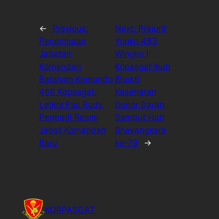
←
Previous:
Next:
Prajurit
Penerimaan
Yonko 463
Jabatan
Wingko I
Komandan
Kopasgat Ikuti
Batalyon Komando
Bhakti
466 Kopasgat:
Kesehatan
Letkol Pas Rudy
Donor Darah
Permadi Resmi
Sambut Hari
Jabat Komandan
Bhayangkara
Baru
ke-79
→
KORPASGAT