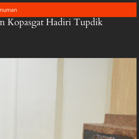
muman
n Kopasgat Hadiri Tupdik