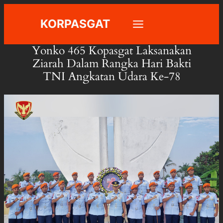
Skip
KORPASGAT
to
content
Yonko 465 Kopasgat Laksanakan
Ziarah Dalam Rangka Hari Bakti
TNI Angkatan Udara Ke-78