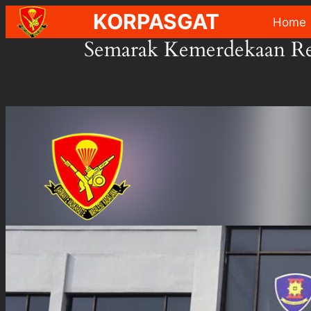
Skip
KORPASGAT
Home
to
Semarak Kemerdekaan Rep
content