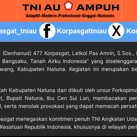
enhanud) 477 Korpasgat, Letkol Pas Amrin, S.Sos., M.
Bangsaku, Tanah Airku Indonesia” yang diselenggar
iwang, Kabupaten Natuna. Kegiatan ini merupakan 
intah Kabupaten Natuna dan diikuti oleh unsur Forkopi
 Bupati Natuna, Ibu Cen Sui Lan, membacakan perny
l, serta menolak provokasi yang dapat memecah persa
asgat menegaskan komitmen penuh TNI Angkatan Udara
Kesatuan Republik Indonesia, khususnya di wilayah pe