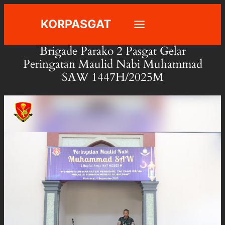
Skip
KORPASGAT
to
content
Brigade Parako 2 Pasgat Gelar
Peringatan Maulid Nabi Muhammad
SAW 1447H/2025M