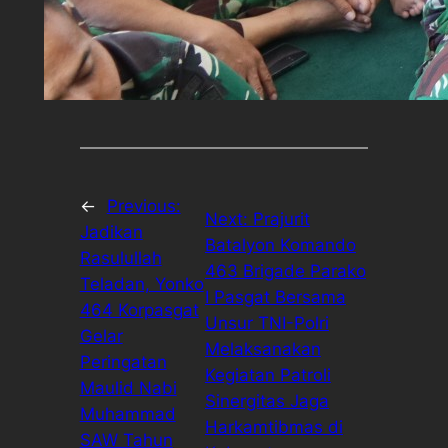
←
Previous:
Next:
Prajurit
Jadikan
Batalyon Komando
Rasulullah
463 Brigade Parako
Teladan, Yonko
I Pasgat Bersama
464 Korpasgat
Unsur TNI-Polri
Gelar
Melaksanakan
Peringatan
Kegiatan Patroli
Maulid Nabi
Sinergitas Jaga
Muhammad
Harkamtibmas di
SAW Tahun