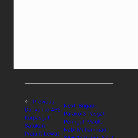
←
Previous:
Next:
Brigade
Danyonko 462
Parako 3 Pasgat
Korpasgat
Peringati Maulid
Satukan
Nabi Muhammad
Prajurit Lewat
SAW 12 Rabiul Awal