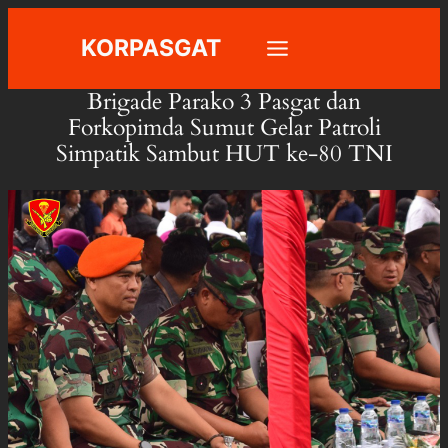
Skip
KORPASGAT
to
content
Brigade Parako 3 Pasgat dan
Forkopimda Sumut Gelar Patroli
Simpatik Sambut HUT ke-80 TNI