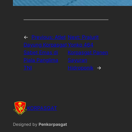
←
Previous:
Atlet
Next:
Prajurit
Dayung Korpasgat
Yonko 464
Sabet Emas di
Korpasgat Panen
Piala Panglima
Sayuran
TNI
Hidroponik
→
KORPASGAT
Designed by
Penkorpasgat