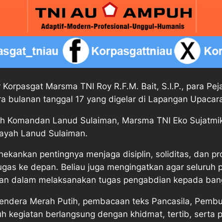
pasgat Marsma TNI Roy R.F.M. Bait, S.I.P., para Peja
 bulanan tanggal 17 yang digelar di Lapangan Upacara
leh Komandan Lanud Sulaiman, Marsma TNI Eko Sujatmik
ilayah Lanud Sulaiman.
ankan pentingnya menjaga disiplin, soliditas, dan pro
gas ke depan. Beliau juga mengingatkan agar seluruh 
san dalam melaksanakan tugas pengabdian kepada ban
 bendera Merah Putih, pembacaan teks Pancasila, Pem
h kegiatan berlangsung dengan khidmat, tertib, serta 