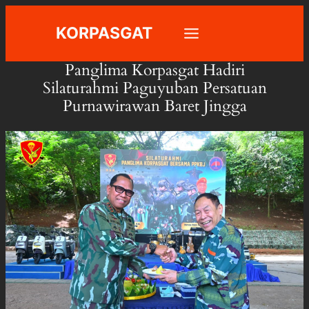
Skip
KORPASGAT
to
content
Panglima Korpasgat Hadiri
Silaturahmi Paguyuban Persatuan
Purnawirawan Baret Jingga