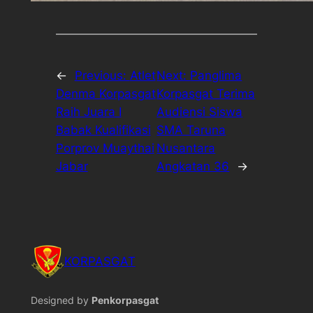
←
Previous:
Atlet
Next:
Panglima
Denma Korpasgat
Korpasgat Terima
Raih Juara I
Audiensi Siswa
Babak Kualifikasi
SMA Taruna
Porprov Muaythai
Nusantara
Jabar
Angkatan 36
→
KORPASGAT
Designed by
Penkorpasgat