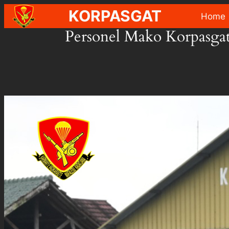
Skip
KORPASGAT
Home
to
Personel Mako Korpasgat
content