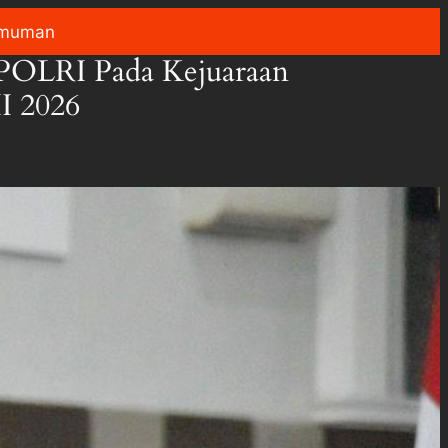
muman
/POLRI Pada Kejuaraan
I 2026