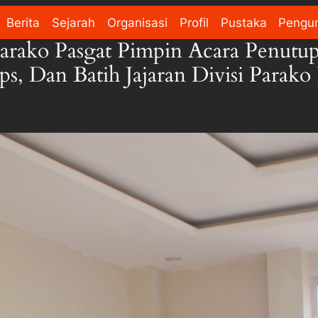
Berita
Sejarah
Organisasi
Profil
Pustaka
Pengu
 Parako Pasgat Pimpin Acara Penutu
, Dan Batih Jajaran Divisi Parako 