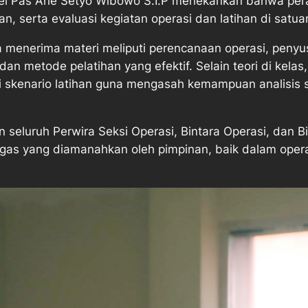
nel Pas Arie Setyo Wibowo S.I.P menekankan bahwa per
n, serta evaluasi kegiatan operasi dan latihan di satua
a menerima materi meliputi perencanaan operasi, peny
an metode pelatihan yang efektif. Selain teori di kelas
i skenario latihan guna mengasah kemampuan analisis 
n seluruh Perwira Seksi Operasi, Bintara Operasi, dan Bi
as yang diamanahkan oleh pimpinan, baik dalam operasi