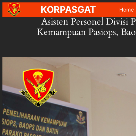
Skip
KORPASGAT
Home
to
Asisten Personel Divisi
content
Kemampuan Pasiops, Baops