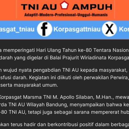
 memperingati Hari Ulang Tahun ke-80 Tentara Nasiona
darah yang digelar di Balai Prajurit Wiriadinata Korpasg
n wujud nyata pengabdian TNI AU kepada masyarakat, 
si darah. Kegiatan ini diikuti oleh perwakilan Perwira
 serta masyarakat umum.
Korpasgat Marsma TNI M. Apollo Silaban, M.Han., mewa
korda TNI AU Wilayah Bandung, menyampaikan bahwa keg
e-80 TNI AU, tetapi juga sebagai sarana mempererat h
an terus hadir dan berkontribusi positif dalam berbaga