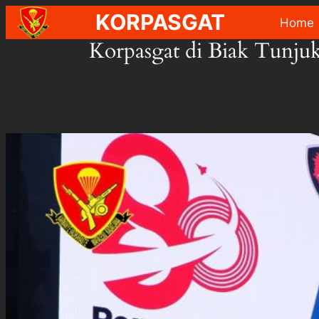
Skip
KORPASGAT
Home
to
Korpasgat di Biak Tunj
content