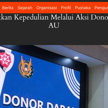
Berita
Sejarah
Organisasi
Profil
Pustaka
Pengu
ukkan Kepedulian Melalui Aksi Do
AU