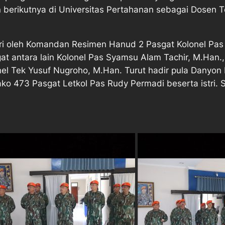
rikutnya di Universitas Pertahanan sebagai Dosen Te
diri oleh Komandan Resimen Hanud 2 Pasgat Kolonel Pa
asgat antara lain Kolonel Pas Syamsu Alam Tachir, M.Han
onel Tek Yusuf Nugroho, M.Han. Turut hadir pula Danyo
ako 473 Pasgat Letkol Pas Rudy Permadi beserta istri. S