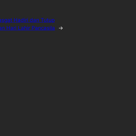
sgat Hadiri dan Tutup
n Hari Lahir Pancasila
→