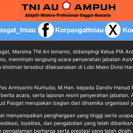
t, Marsma TNI Ari Ismanto, didampingi Ketua PIA Ard
to, memimpin langsung acara penyerahan jabatan Asist
khidmat tersebut dilaksanakan di Lobi Mako Divisi Ha
l Pas Armiyanto Nurhuda, M.Han. kepada Dandiv Hanud 
rita acara, serta laporan resmi penyerahan jabatan. A
ud Pasgat merupakan bagian dari dinamika organisasi 
 menyampaikan penghargaan yang tinggi serta ucapan
edikasi, loyalitas, dan pengabdian yang telah diberika
 pengalaman berharga serta prestasi yang telah diraih